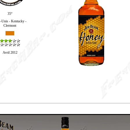
35°
s-Unis - Kentucky -
Clermont
Avril 2012