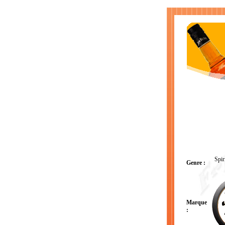
Spir
Genre :
Marque
: