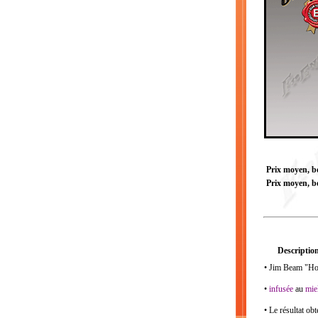
Prix moyen, bou
Prix moyen, bo
Description
• Jim Beam "Hon
•
infusée
au
mie
• Le résultat ob