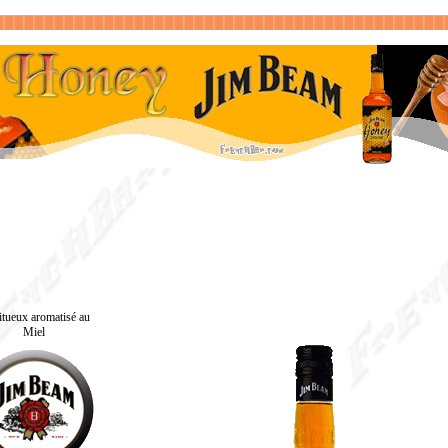
itueux aromatisé au
Miel