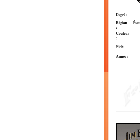
Degré :
Région
État
:
Couleur
:
Note :
Année :