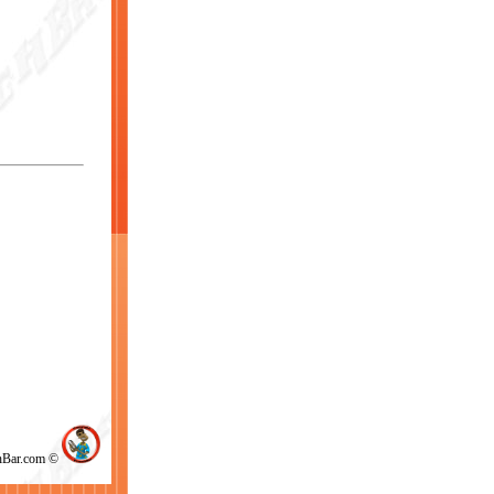
chBar.com ©