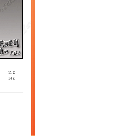
11 €
14 €