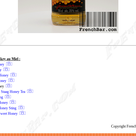
ey au Miel :
ney
y
 Honey
oney
ney
 Staag Honey Tea
ng
Honey
Honey Sting
Sweet Honey
Copyright Fren