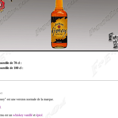
teille de 70 cl :
uteille de 100 cl :
 :
ey" est une version normale de la marque.
l
.
tenu est un
whiskey
vanillé
et
épicé
.