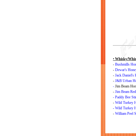
•
Whisky/Whisk
-
Bushmills Ho
-
Dewar's Hone
-
Jack Daniel's
-
J&B Urban H
-
Jim Beam Ho
-
Jim Beam Red
-
Paddy Bee Sti
-
Wild Turkey 
-
Wild Turkey 
-
William Peel 