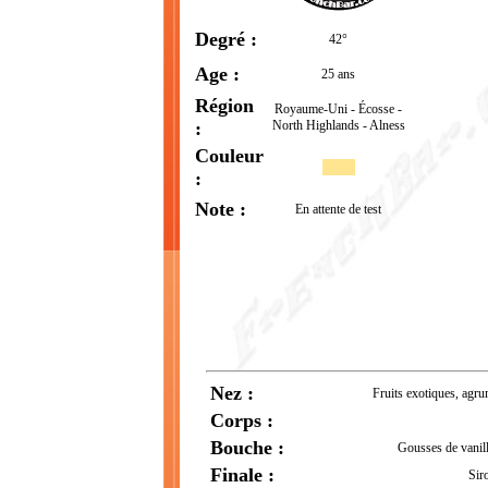
Degré :
42°
Age :
25 ans
Région
Royaume-Uni - Écosse -
:
North Highlands - Alness
Couleur
:
Note :
En attente de test
Nez :
Fruits exotiques, agru
Corps :
Bouche :
Gousses de vanill
Finale :
Siro