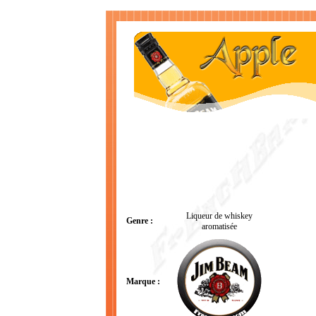
Liqueur de whiskey
Genre :
aromatisée
Marque :