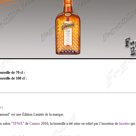
teille de 70 cl :
uteille de 100 cl :
 :
amond" est une Édition Limitée de la marque.
u salon "
TFWA
" de
Cannes
2016, la bouteille a été mise en relief par l’insertion de
facettes
qui 