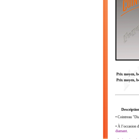
Prix moyen, bou
Prix moyen, bo
Description
• Cointreau "Di
• À l’occasion d
diamant
.