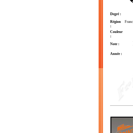
Degré :
Région
France
:
Couleur
:
Note :
Année :