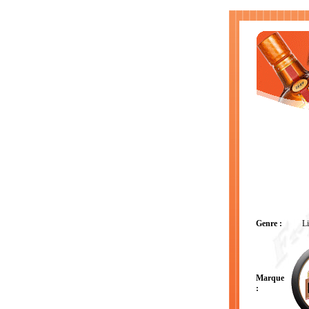
Genre :
Li
Marque
: