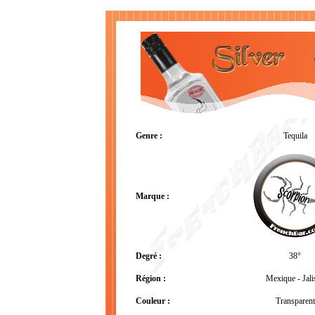
Genre :
Tequila
Marque :
Degré :
38°
Région :
Mexique - Jali
Couleur :
Transparent