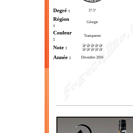
Degré :
37.5°
Région
Géorgie
:
Couleur
Transparent
:
Note :
Année :
Décembre 2016