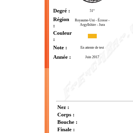
Degré :
51°
Région
Royaume-Uni - Écosse -
:
Argyllshire - Jura
Couleur
:
Note :
En attente de test
Année :
Juin 2017
Nez :
Corps :
Bouche :
Finale :