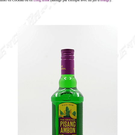
mmer en Cocktail ou en
Long drink
(allongé par exemple avec du jus d'
orange
).