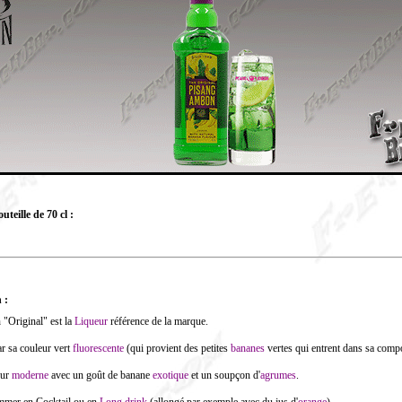
teille de 70 cl :
 :
"Original" est la
Liqueur
référence de la marque.
ar sa couleur vert
fluorescente
(qui provient des petites
bananes
vertes qui entrent dans sa compo
eur
moderne
avec un goût de banane
exotique
et un soupçon d'
agrumes
.