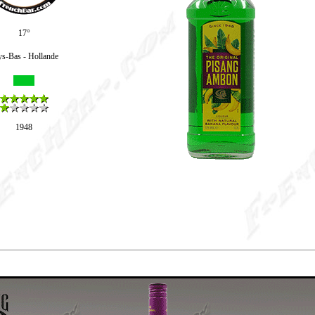
17°
ys-Bas - Hollande
1948