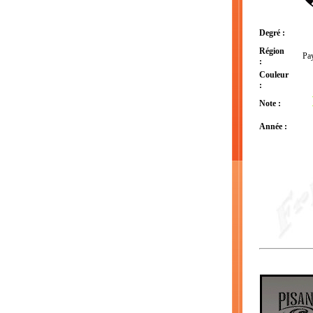
Degré :
Région
Pa
:
Couleur
:
Note :
Année :