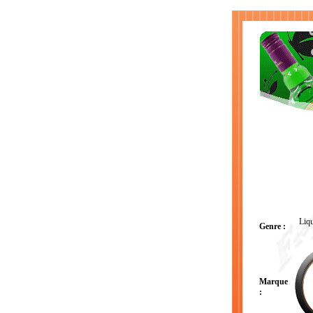
Liqu
Genre :
Marque
: