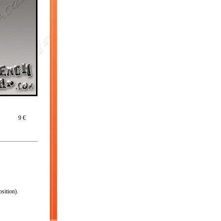
9 €
sition).