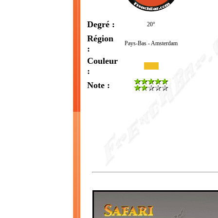
Degré :
20°
Région
Pays-Bas - Amsterdam
:
Couleur
:
Note :