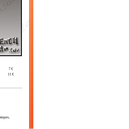
7 €
11 €
atiques,