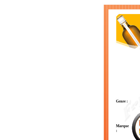
Genre :
Marque
: