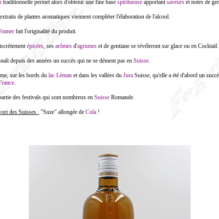
n
traditionnelle permet alors d'obtenir une fine base
spiritueuse
apportant
saveurs
et notes de gen
traits de plantes aromatiques viennent compléter l'élaboration de l'alcool.
é
/
amer
fait l'originalité du produit.
discrètement
épicées
, ses
arômes
d'
agrumes
et de gentiane se révéleront sur glace ou en Cocktail.
naît depuis des années un succès qui ne se dément pas en
Suisse
.
me, sur les bords du
lac Léman
et dans les vallées du
Jura
Suisse, qu'elle a été d'abord un succ
France
.
i partie des festivals qui sont nombreux en
Suisse
Romande.
ori des Suisses :
"Suze" allongée de
Cola
!