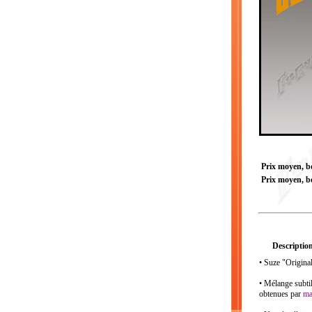
Prix moyen, bou
Prix moyen, bo
Description
• Suze "Original
• Mélange subtil
obtenues par
ma