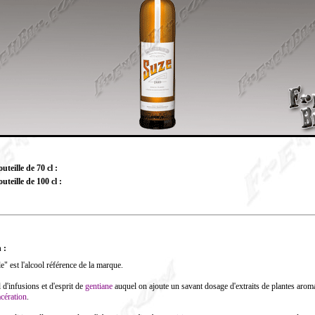
teille de 70 cl :
uteille de 100 cl :
 :
e" est l'alcool référence de la marque.
 d'infusions et d'esprit de
gentiane
auquel on ajoute un savant dosage d'extraits de plantes arom
cération
.