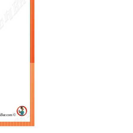
chBar.com ©