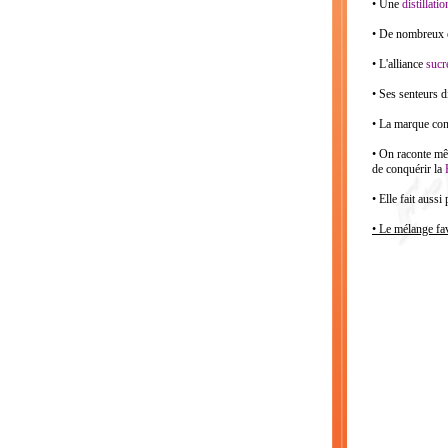
• Une
distillatio
• De nombreux ex
• L'alliance
sucr
• Ses senteurs 
• La marque con
• On raconte mê
de conquérir la
• Elle fait auss
• Le mélange fav