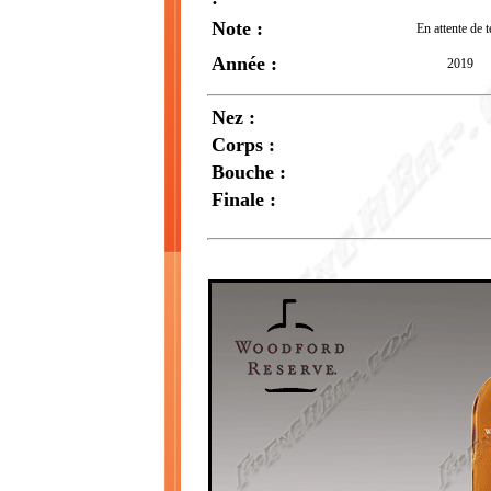
Note :
En attente de t
Année :
2019
Nez :
Corps :
Bouche :
Finale :