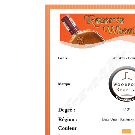
Genre :
Whiskey - Bou
Marque :
Degré :
45.2°
Région :
États-Unis - Kentucky 
Couleur
: