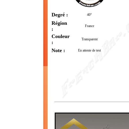
Degré :
40°
Région
France
:
Couleur
Transparent
:
Note :
En attente de test