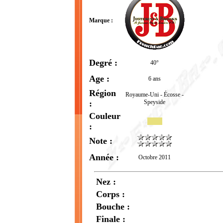
Marque :
Degré :
40°
Age :
6 ans
Région
Royaume-Uni - Écosse -
:
Speyside
Couleur
:
Note :
Année :
Octobre 2011
Nez :
Corps :
Bouche :
Finale :