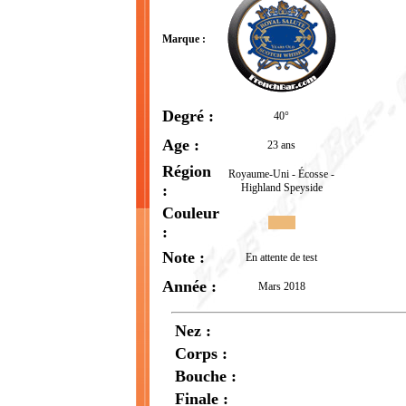
Marque :
Degré :
40°
Age :
23 ans
Région
Royaume-Uni - Écosse -
:
Highland Speyside
Couleur
:
Note :
En attente de test
Année :
Mars 2018
Nez :
Corps :
Bouche :
Finale :