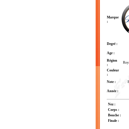
Marque
:
Degré :
Age :
Région
Roy
:
Couleur
:
Note :
E
Année :
Nez :
Corps :
Bouche :
Finale :