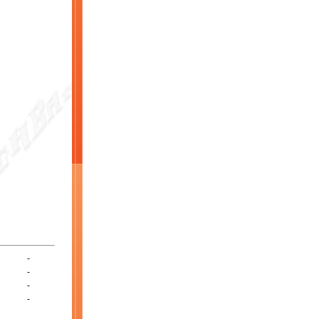
-
-
-
-