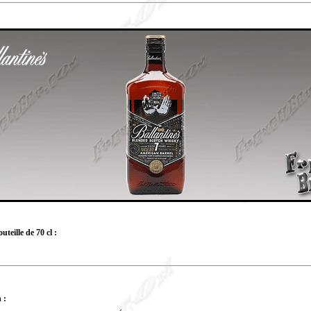
teille de 70 cl :
 :