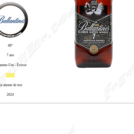
40°
7 ans
aume-Uni - Écosse
n attente de test
2024