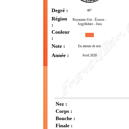
Degré :
40°
Région
Royaume-Uni - Écosse -
:
Argyllshire - Jura
Couleur
:
Note :
En attente de test
Année :
Avril 2020
Nez :
Corps :
Bouche :
Finale :