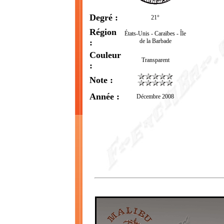
Degré :
21°
Région
États-Unis - Caraïbes - Île
:
de la Barbade
Couleur
Transparent
:
Note :
Année :
Décembre 2008