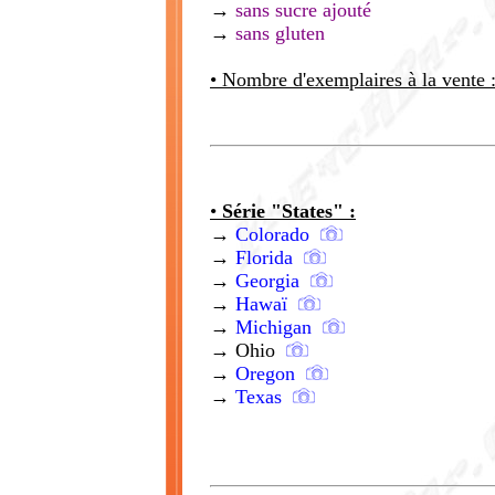
→
sans sucre ajouté
→
sans gluten
• Nombre d'exemplaires à la vente 
•
Série "States" :
→
Colorado
→
Florida
→
Georgia
→
Hawaï
→
Michigan
→
Ohio
→
Oregon
→
Texas