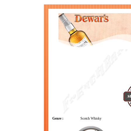
Genre :
Scotch Whisky