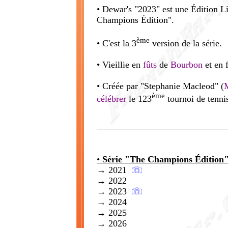
• Dewar's "2023" est une Édition Lim
Champions Édition".
ème
• C'est la 3
version de la série.
• Vieillie en
fûts
de
Bourbon
et en 
• Créée par "Stephanie Macleod" (
ème
célébrer
le 123
tournoi de tenni
•
Série "The Champions Édition"
→ 2021
→ 2022
→ 2023
→ 2024
→ 2025
→ 2026