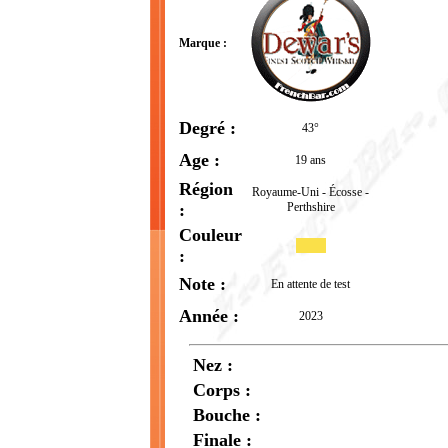
Marque :
Degré :
43°
Age :
19 ans
Région
Royaume-Uni - Écosse -
:
Perthshire
Couleur
:
Note :
En attente de test
Année :
2023
Nez :
Corps :
Bouche :
Finale :