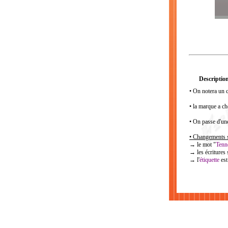
Description
• On notera un c
• la marque a ch
• On passe d'un
• Changements su
→ le mot "
Tenn
→ les écritures 
→ l'
étiquette
est