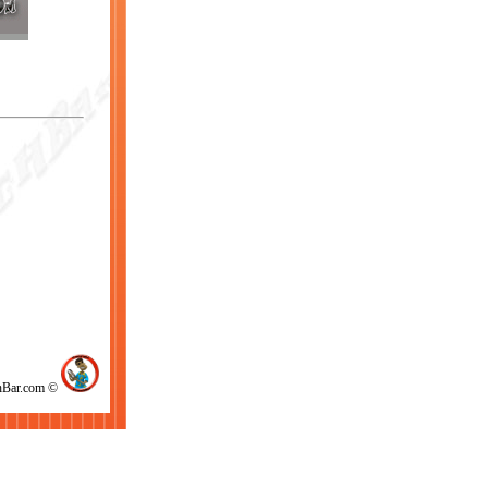
chBar.com ©