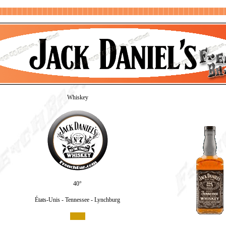
Whiskey
40°
États-Unis - Tennessee - Lynchburg