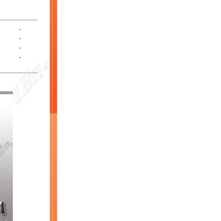
-
-
-
-