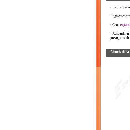
• La marque es
• Également f
• Cette
expans
• Aujourd'hui,
prestigieux d
Alcools de l