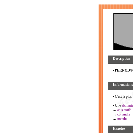
Description
•
PERNOD
Informations
• C'est la plus
• Une
alchimi
→
anis étoilé
→
coriandre
→
menthe
Histoire