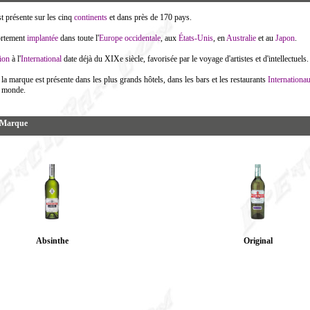
t présente sur les cinq
continents
et dans près de 170 pays.
ortement
implantée
dans toute l'
Europe occidentale
, aux
États-Unis
, en
Australie
et au
Japon
.
ion
à l'
International
date déjà du XIXe siècle, favorisée par le voyage d'artistes et d'intellectuels.
 la marque est présente dans les plus grands hôtels, dans les bars et les restaurants
Internationa
u monde.
a Marque
Absinthe
Original