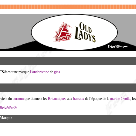
'S
®
est une marque
Londonienne
de
gins
.
vient du
surnom
que donnent les
Britanniques
aux
bateaux
de l’époque de la
marine à voile
, le
Belvédère®
.
a Marque