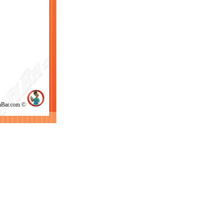
chBar.com ©