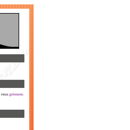
s vieux
gréements
.