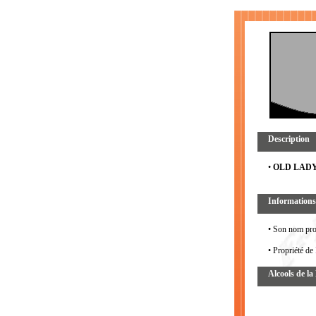
Description
•
OLD LADY
Informations
• Son nom pro
• Propriété de
Alcools de l