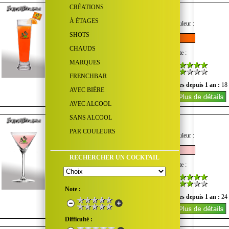
CRÉATIONS
Florida
À ÉTAGES
Goût :
Quantité d'alcool :
Couleur :
SHOTS
CHAUDS
Difficulté :
Coût :
Note :
MARQUES
FRENCHBAR
Nombre de vues du mois :
0
Vues depuis 1 an :
18
AVEC BIÈRE
AVEC ALCOOL
SANS ALCOOL
Formule 1
PAR COULEURS
Goût :
Quantité d'alcool :
Couleur :
RECHERCHER UN COCKTAIL
Difficulté :
Coût :
Note :
Note :
Nombre de vues du mois :
0
Vues depuis 1 an :
24
Difficulté :