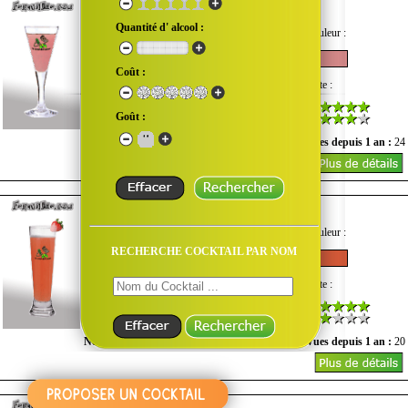
Formule 2
Quantité d' alcool :
Goût :
Quantité d'alcool :
Couleur :
Coût :
Difficulté :
Coût :
Note :
Goût :
Nombre de vues du mois :
0
Vues depuis 1 an :
24
Formule 3
Goût :
Quantité d'alcool :
Couleur :
RECHERCHE COCKTAIL PAR NOM
Difficulté :
Coût :
Note :
Nombre de vues du mois :
0
Vues depuis 1 an :
20
Fuzzy Navel