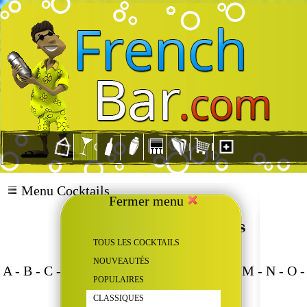
Menu Cocktails
Fermer menu
TOUS LES COCKTAILS
NOUVEAUTÉS
A
-
B
-
C
-
D
-
E
-
F
-
G
-
H
-
I
-
J
-
K
-
L
-
M
-
N
-
O
-
POPULAIRES
P
-
R
-
S
-
T
-
V
-
W
-
Z
CLASSIQUES