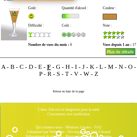
Goût :
Quantité d'alcool :
Couleur :
Difficulté :
Coût :
Note :
Nombre de vues du mois :
0
Vues depuis 1 an :
17
A
-
B
-
C
-
D
-
E
-
F
-
G
-
H
-
I
-
J
-
K
-
L
-
M
-
N
-
O
-
P
-
R
-
S
-
T
-
V
-
W
-
Z
Retour en haut de la page
L'abus d'alcool est dangereux pour la santé
Consommez avec modération
Qui sommes-nous
-
Mentions Légales
-
FAQ
Administré par Webtender - Développement Web
Faboard
Hébergement de site Web
-
Réservation de nom de domaine