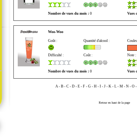
Nombre de vues du mois :
0
Vues d
Woo-Woo
Goût :
Quantité d'alcool :
Couleu
Difficulté :
Coût :
Note :
Nombre de vues du mois :
0
Vues d
A
-
B
-
C
-
D
-
E
-
F
-
G
-
H
-
I
-
J
-
K
-
L
-
M
-
N
-
O
Retour en haut de la page