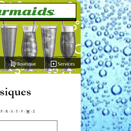
-
P
-
R
-
S
-
T
-
V
-
W
-
Z