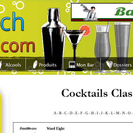
A
-
B
-
C
-
D
-
E
-
F
-
G
-
H
-
I
-
J
-
K
-
L
-
M
-
N
-
O
Ward Eight