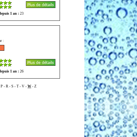
epuis 1 an :
23
r :
epuis 1 an :
26
-
P
-
R
-
S
-
T
-
V
-
W
-
Z