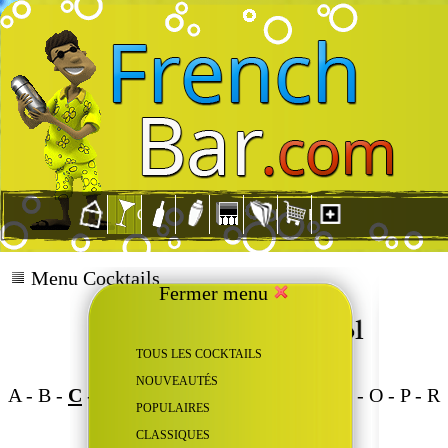
Menu Cocktails
Fermer menu
TOUS LES COCKTAILS
NOUVEAUTÉS
A
-
B
-
C
-
D
-
F
-
G
-
H
-
I
-
K
-
L
-
M
-
N
-
O
-
P
-
R
POPULAIRES
-
S
-
T
-
U
-
V
CLASSIQUES