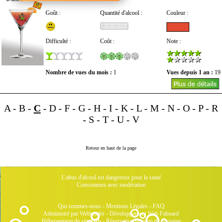
Goût :
Quantité d'alcool :
Couleur :
Difficulté :
Coût :
Note :
Nombre de vues du mois :
1
Vues depuis 1 an :
19
A
-
B
-
C
-
D
-
F
-
G
-
H
-
I
-
K
-
L
-
M
-
N
-
O
-
P
-
R
-
S
-
T
-
U
-
V
Retour en haut de la page
L'abus d'alcool est dangereux pour la santé
Consommez avec modération
Qui sommes-nous
-
Mentions Légales
-
FAQ
Administré par Webtender - Développement Web
Faboard
Hébergement de site Web
-
Réservation de nom de domaine