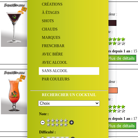
CRÉATIONS
Café Frappé
À ÉTAGES
Goût :
Quantité d'alcool :
Couleur :
SHOTS
CHAUDS
Difficulté :
Coût :
Note :
MARQUES
FRENCHBAR
Nombre de vues du mois :
0
Vues depuis 1 an :
15
AVEC BIÈRE
AVEC ALCOOL
SANS ALCOOL
California
PAR COULEURS
Goût :
Quantité d'alcool :
Couleur :
RECHERCHER UN COCKTAIL
Difficulté :
Coût :
Note :
Note :
Nombre de vues du mois :
1
Vues depuis 1 an :
17
Difficulté :