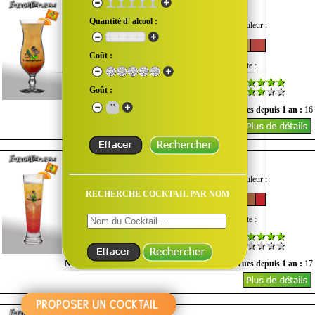
Caresse des îles
Quantité d' alcool :
Goût :
Quantité d'alcool :
Couleur :
Coût :
Difficulté :
Coût :
Note :
Goût :
Nombre de vues du mois :
0
Vues depuis 1 an :
16
Chantaco
Goût :
Quantité d'alcool :
Couleur :
RECHERCHE COCKTAIL PAR NOM
Difficulté :
Coût :
Note :
Nombre de vues du mois :
1
Vues depuis 1 an :
17
Colibri