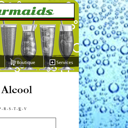
P
-
R
-
S
-
T
-
U
-
V