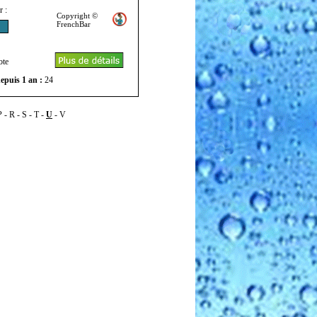
r :
Copyright ©
FrenchBar
ote
epuis 1 an :
24
P
-
R
-
S
-
T
-
U
-
V