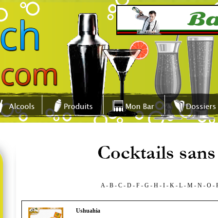
A
-
B
-
C
-
D
-
F
-
G
-
H
-
I
-
K
-
L
-
M
-
N
-
O
-
Ushuahia