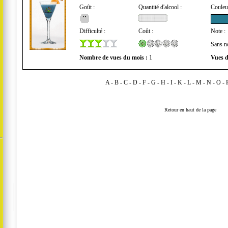
Goût :
Quantité d'alcool :
Couleu
Difficulté :
Coût :
Note :
Sans n
Nombre de vues du mois :
1
Vues d
A
-
B
-
C
-
D
-
F
-
G
-
H
-
I
-
K
-
L
-
M
-
N
-
O
-
Retour en haut de la page