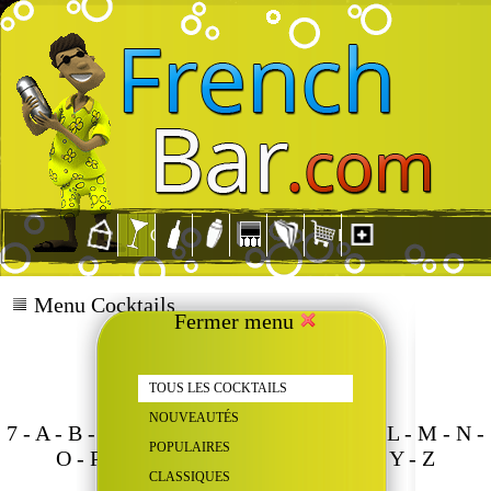
Menu Cocktails
Fermer menu
TOUS LES COCKTAILS
NOUVEAUTÉS
7
-
A
-
B
-
C
-
D
-
E
-
F
-
G
-
H
-
I
-
J
-
K
-
L
-
M
-
N
-
POPULAIRES
O
-
P
-
Q
-
R
-
S
-
T
-
U
-
V
-
W
-
X
-
Y
-
Z
CLASSIQUES