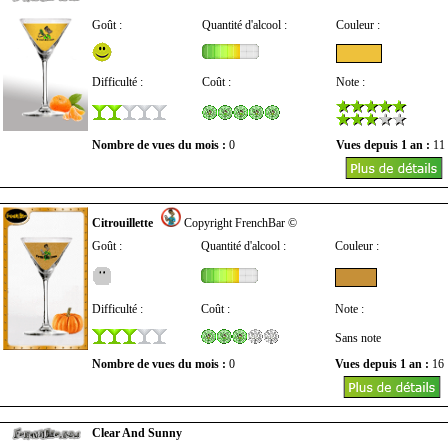
Goût :
Quantité d'alcool :
Couleur :
Difficulté :
Coût :
Note :
Nombre de vues du mois :
0
Vues depuis 1 an :
11
Citrouillette
Copyright FrenchBar ©
Goût :
Quantité d'alcool :
Couleur :
Difficulté :
Coût :
Note :
Sans note
Nombre de vues du mois :
0
Vues depuis 1 an :
16
Clear And Sunny