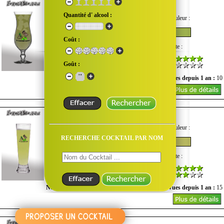
Cactus
Quantité d' alcool :
Goût :
Quantité d'alcool :
Couleur :
Coût :
Difficulté :
Coût :
Note :
Goût :
Nombre de vues du mois :
0
Vues depuis 1 an :
10
Cactus Long Drink
Goût :
Quantité d'alcool :
Couleur :
RECHERCHE COCKTAIL PAR NOM
Difficulté :
Coût :
Note :
Nombre de vues du mois :
0
Vues depuis 1 an :
15
Café Frappé