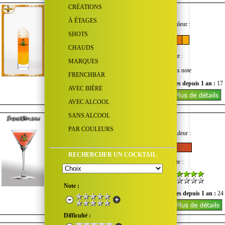
CRÉATIONS
Ça
Copyright FrenchBar ©
À ÉTAGES
Goût :
Quantité d'alcool :
Couleur :
SHOTS
CHAUDS
Difficulté :
Coût :
Note :
MARQUES
Sans note
FRENCHBAR
Nombre de vues du mois :
0
Vues depuis 1 an :
17
AVEC BIÈRE
AVEC ALCOOL
SANS ALCOOL
Cabaret
PAR COULEURS
Goût :
Quantité d'alcool :
Couleur :
RECHERCHER UN COCKTAIL
Difficulté :
Coût :
Note :
Note :
Nombre de vues du mois :
0
Vues depuis 1 an :
24
Difficulté :