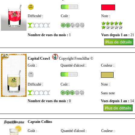
Difficulté :
Coût :
Note :
Nombre de vues du mois :
1
Vues depuis 1 an :
21
Capital Crawl
Copyright FrenchBar ©
Goût :
Quantité d'alcool :
Couleur :
Difficulté :
Coût :
Note :
Sans note
Nombre de vues du mois :
0
Vues depuis 1 an :
14
Captain Collins
Goût :
Quantité d'alcool :
Couleur :