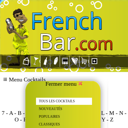
Menu Cocktails
Fermer menu
TOUS LES COCKTAILS
NOUVEAUTÉS
7
-
A
-
B
-
C
-
D
-
E
-
F
-
G
-
H
-
I
-
J
-
K
-
L
-
M
-
N
-
POPULAIRES
O
-
P
-
Q
-
R
-
S
-
T
-
U
-
V
-
W
-
X
-
Y
-
Z
CLASSIQUES