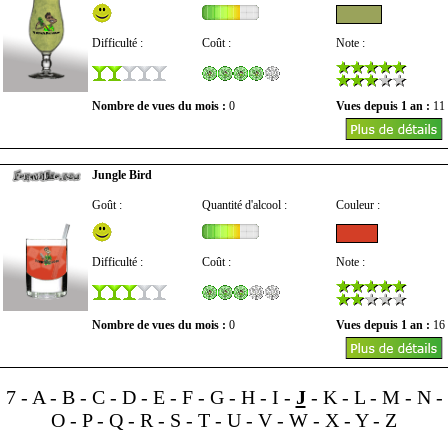
Difficulté :
Coût :
Note :
Nombre de vues du mois :
0
Vues depuis 1 an :
11
Jungle Bird
Goût :
Quantité d'alcool :
Couleur :
Difficulté :
Coût :
Note :
Nombre de vues du mois :
0
Vues depuis 1 an :
16
7
-
A
-
B
-
C
-
D
-
E
-
F
-
G
-
H
-
I
-
J
-
K
-
L
-
M
-
N
-
O
-
P
-
Q
-
R
-
S
-
T
-
U
-
V
-
W
-
X
-
Y
-
Z