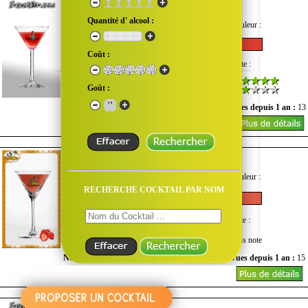
Jack Rose
Quantité d' alcool :
Goût :
Quantité d'alcool :
Couleur :
Coût :
Difficulté :
Coût :
Note :
Goût :
Nombre de vues du mois :
0
Vues depuis 1 an :
13
Jalousie
Copyright FrenchBar ©
Goût :
Quantité d'alcool :
Couleur :
RECHERCHE COCKTAIL PAR NOM
Difficulté :
Coût :
Note :
Sans note
Nombre de vues du mois :
1
Vues depuis 1 an :
15
Jamaïcan Dust