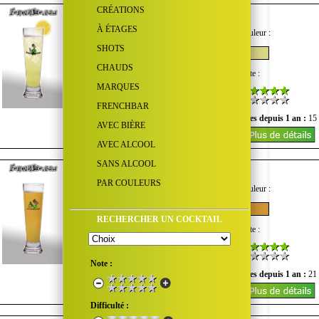
CRÉATIONS
Jack Collins
À ÉTAGES
Goût :
Quantité d'alcool :
Couleur :
SHOTS
CHAUDS
Difficulté :
Coût :
Note :
MARQUES
FRENCHBAR
Nombre de vues du mois :
1
Vues depuis 1 an :
15
AVEC BIÈRE
AVEC ALCOOL
SANS ALCOOL
Jack O' Lantern
PAR COULEURS
Goût :
Quantité d'alcool :
Couleur :
RECHERCHER UN COCKTAIL
Difficulté :
Coût :
Note :
Note :
Nombre de vues du mois :
1
Vues depuis 1 an :
21
Difficulté :