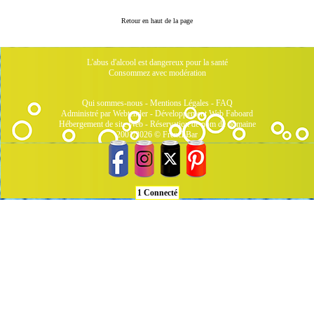
Retour en haut de la page
L'abus d'alcool est dangereux pour la santé
Consommez avec modération
Qui sommes-nous
-
Mentions Légales
-
FAQ
Administré par Webtender - Développement Web
Faboard
Hébergement de site Web
-
Réservation de nom de domaine
2001/2026 © FrenchBar
1 Connecté