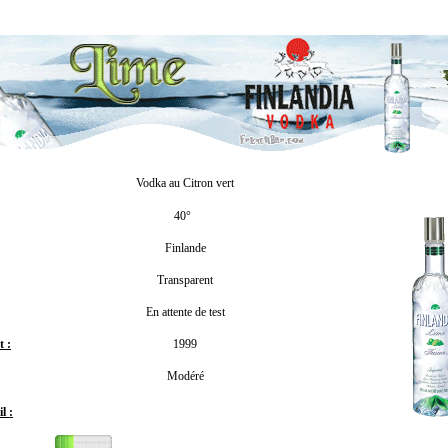
Vodka au Citron vert
40°
Finlande
Transparent
En attente de test
 :
1999
Modéré
l :