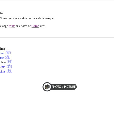
 :
 "Lime" est une version normale de la marque.
mélange
fruité
aux notes de
Citron
vert.
ime :
ime
ime
a Lime
Lime
Lime