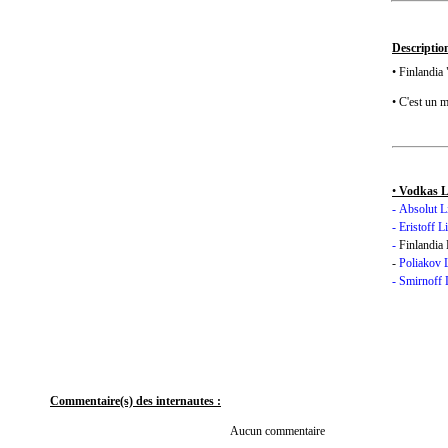
Description
• Finlandia
• C'est un 
•
Vodkas L
-
Absolut L
-
Erist
off
L
-
Finlandi
-
Poliakov 
-
Smirnoff 
Commentaire(s) des internautes :
Aucun commentaire