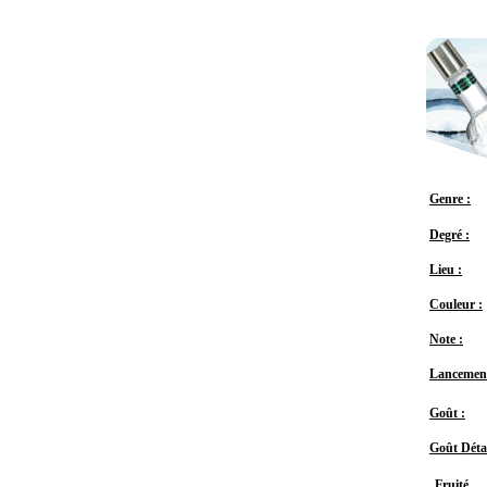
Genre :
Degré :
Lieu :
Couleur :
Note :
Lancement
Goût :
Goût Détai
Fruité