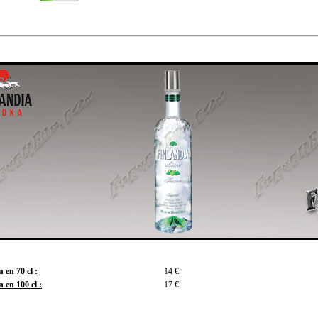
 en 70 cl :
14 €
 en 100 cl :
17 €