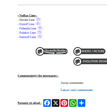
•
Vodkas Lime :
- Absolut Lime
-
Eristoff Lime
-
Finlandia Lime
-
Poliakov Lime
-
Smirnoff Lime
Commentaire(s) des internautes :
Aucun commentaire
Laisser votre commentaire
Facebook
X
Pinterest
WhatsApp
Share
Partagez cet alcool :