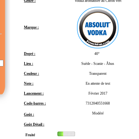
Genre :
Vodka aromatisée au Citron vert
Marque :
Degré :
40°
Lieu :
Suède - Scanie - Åhus
Couleur :
Transparent
Note :
En attente de test
Lancement :
Février 2017
Code-barres :
7312040551668
Modéré
Goût :
Goût Détail :
Fruité