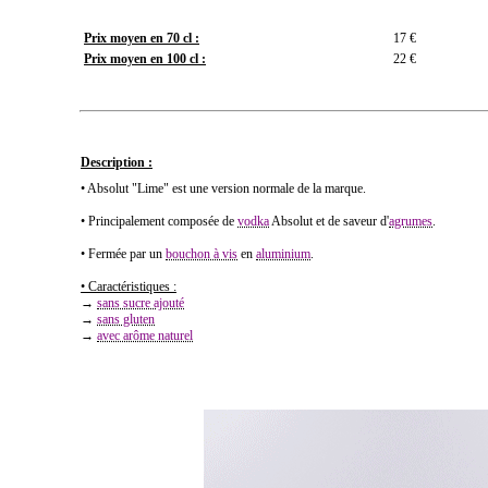
Prix moyen en 70 cl :
17 €
Prix moyen en 100 cl :
22 €
Description :
• Absolut "Lime" est une version normale de la marque.
• Principalement composée de
vodka
Absolut et
de saveur d'
agrumes
.
• Fermée par un
bouchon à vis
en
aluminium
.
• Caractéristiques :
→
sans sucre ajouté
→
sans gluten
→
avec arôme naturel