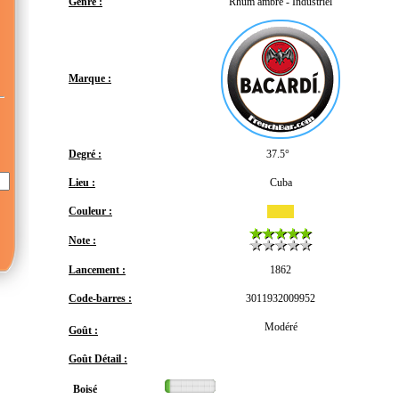
Genre :
Rhum ambré - Industriel
Marque :
Degré :
37.5°
Lieu :
Cuba
Couleur :
Note :
Lancement :
1862
Code-barres :
3011932009952
Modéré
Goût :
Goût Détail :
Boisé