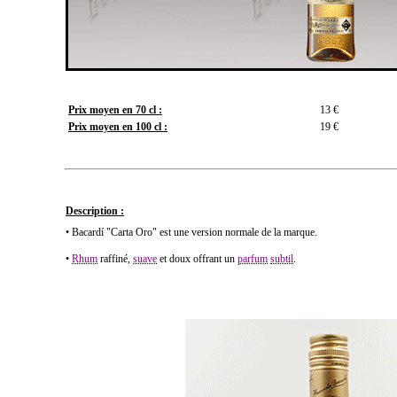
Prix moyen en 70 cl :
13 €
Prix moyen en 100 cl :
19 €
Description :
• Bacardí "Carta Oro" est une version normale de la marque.
•
Rhum
raffiné,
suave
et doux offrant un
parfum
subtil
.