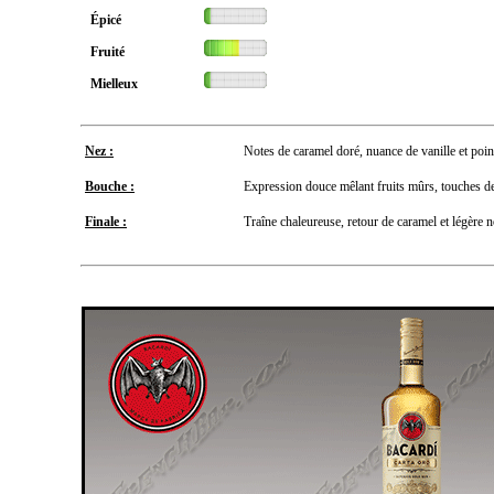
Épicé
Fruité
Mielleux
Nez :
Notes de caramel doré, nuance de vanille et poin
Bouche :
Expression douce mêlant fruits mûrs, touches de 
Finale :
Traîne chaleureuse, retour de caramel et légère n