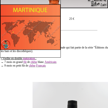
Prix moyen en 70 cl :
25 €
Description :
• Trois Rivières "Double Wood" est une version normale qui fait partie de la série "Éditions du
les bars et les discothèques).
• Vieillie en double
maturation
:
→ 7 mois en grand
fût
de
chêne
blanc
Américain
→ 9 mois en petit fût de
chêne
Français