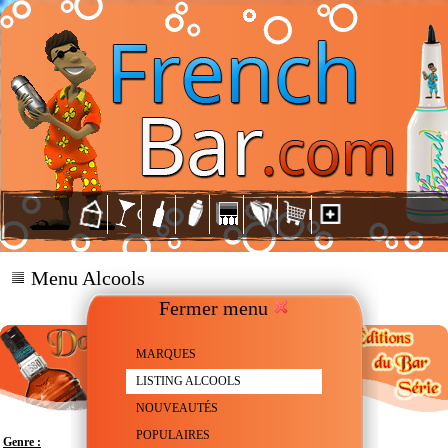
Menu Alcools
Fermer menu
MARQUES
LISTING ALCOOLS
NOUVEAUTÉS
POPULAIRES
Genre :
Rhum ambré - Agricole