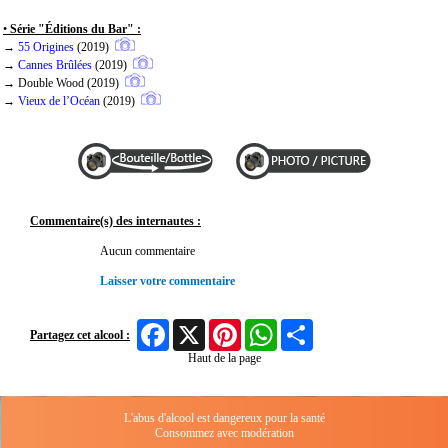
•
Série "Éditions du Bar" :
→
55 Origines
(2019)
→
Cannes Brûlées
(2019)
→
Double Wood
(2019)
→
Vieux de l’Océan
(2019)
Commentaire(s) des internautes :
Aucun commentaire
Laisser votre commentaire
Facebook
X
Pinterest
WhatsApp
Share
Partagez cet alcool :
Haut de la page
L'abus d'alcool est dangereux pour la santé
Consommez avec modération