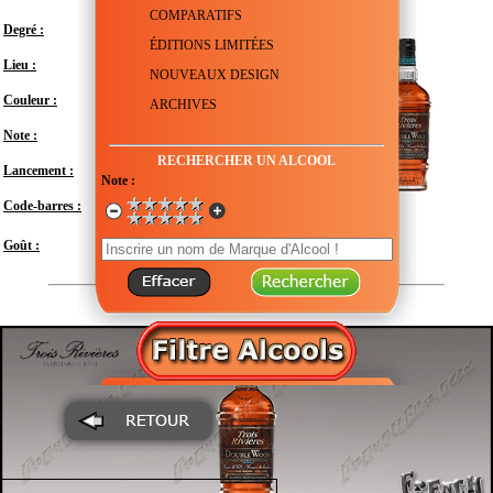
COMPARATIFS
Degré :
43°
ÉDITIONS LIMITÉES
Lieu :
France - Martinique
NOUVEAUX DESIGN
Couleur :
ARCHIVES
Note :
En attente de test
RECHERCHER UN ALCOOL
Lancement :
Mars 2019
Note :
Code-barres :
3267130045470
Modéré
Goût :