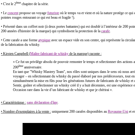
ème
• C'est le 2
chapitre de la série.
• Le
concept
propose un voyage
futuriste
où le temps va et vient et où la nature protège ce qui e
pointes rouges entourant ce qui est beau et fragile !).
• Présenté dans un coffret noir (à deux portes battantes) qui est doublé à l’intérieur de 200 poi
200 années d'histoire de la marque) qui symbolisent la protection de la
carafe
.
• Cette carafe a une forme
atypique
avec un espace vide en son centre, qui représente la circular
de la fabrication du whisky.
• Kirsten Campbell (
Maître fabricant de whisky
de la marque) raconte :
« Ce fut un privilège absolu de pouvoir remonter le temps et sélectionner des actions a
ème
200
anniversaire.
En tant que "Whisky Mastery Team", nos rôles sont uniques dans le sens où nous arri
voyager – en sélectionnant du whisky du passé élaboré par nos prédécesseurs, tout en 
simultanément la mise en fûts pour les générations futures de fabricants de whisky e
Sentir, goûter et sélectionner un whisky créé il y a huit décennies, est une expérience 
Occasion rare dans la vie d’un fabricant de whisky et que je chérirai ».
• Caractéristique :
sans déclaration d'âge
.
• Nombre d'exemplaires à la vente :
uniquement 200 carafes disponibles au
Royaume-Uni
et e