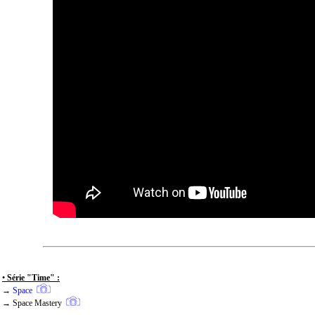
•
Série "Time" :
→
Space
→ Space Mastery