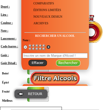
COMPARATIFS
Degré :
43.6°
ÉDITIONS LIMITÉES
Royaume-Uni - Écosse - Morayshire -
Lieu :
Craigellachie
NOUVEAUX DESIGN
Couleur :
ARCHIVES
Note :
En attente de test
RECHERCHER UN ALCOOL
Lancement :
Septembre 2024
Note :
Code-barres :
501031431433
Modéré
Goût :
Goût Détail :
Boisé
Épicé
Fruité
Mielleux