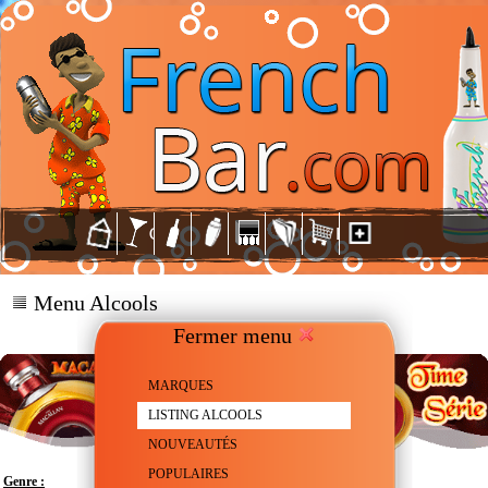
Menu Alcools
Fermer menu
MARQUES
LISTING ALCOOLS
NOUVEAUTÉS
POPULAIRES
Genre :
Scotch Whisky - Single malt