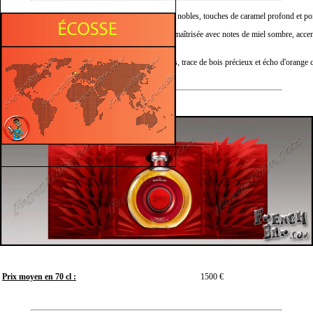
Nez :
Alliance de fruits secs nobles, touches de caramel profond et po
Déploie une intensité maîtrisée avec notes de miel sombre, accen
Bouche :
fruits rouges mûrs.
Finale :
S’étire sur épices fines, trace de bois précieux et écho d'orange c
Prix moyen en 70 cl :
1500 €