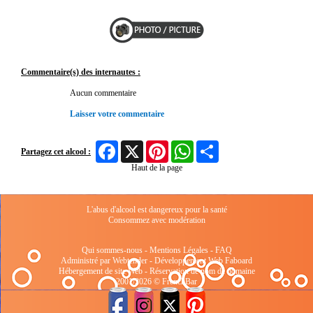
Commentaire(s) des internautes :
Aucun commentaire
Laisser votre commentaire
Facebook
X
Pinterest
WhatsApp
Share
Partagez cet alcool :
Haut de la page
L'abus d'alcool est dangereux pour la santé
Consommez avec modération
Qui sommes-nous
-
Mentions Légales
-
FAQ
Administré par Webtender - Développement Web
Faboard
Hébergement de site Web
-
Réservation de nom de domaine
2001/2026 © FrenchBar