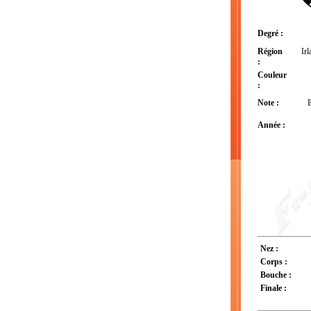
Degré :
Région
Irl
:
Couleur
:
Note :
E
Année :
Nez :
Corps :
Bouche :
Finale :