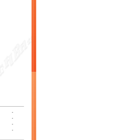
-
-
-
-