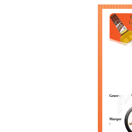
Genre :
Marque
: