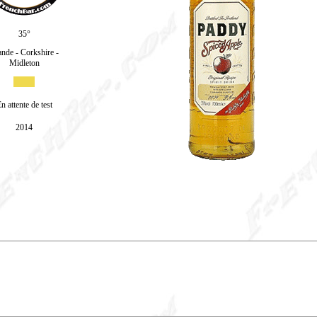
35°
ande - Corkshire -
Midleton
n attente de test
2014