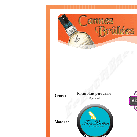
Rhum blanc pure canne -
Genre :
Agricole
Marque :