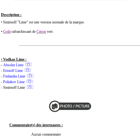
Description :
• Smirnoff "Lime" est une version normale de la marque.
•
Goût
rafraichissant
de
Citron
vert.
•
Vodkas Lime :
-
Absolut Lime
-
Eristoff Lime
-
Finlandia Lime
-
Poliakov Lime
-
Smirnoff Lime
Commentaire(s) des internautes :
Aucun commentaire