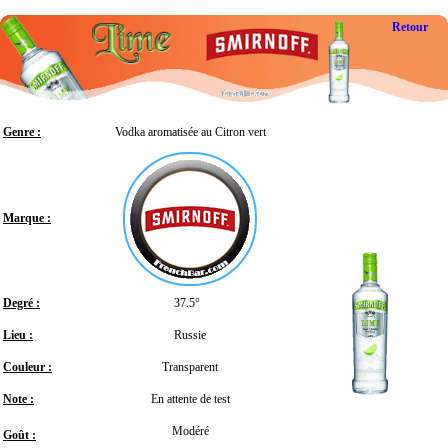
Retour
Genre :
Vodka aromatisée au Citron vert
Marque :
Degré :
37.5°
Lieu :
Russie
Couleur :
Transparent
Note :
En attente de test
Modéré
Goût :