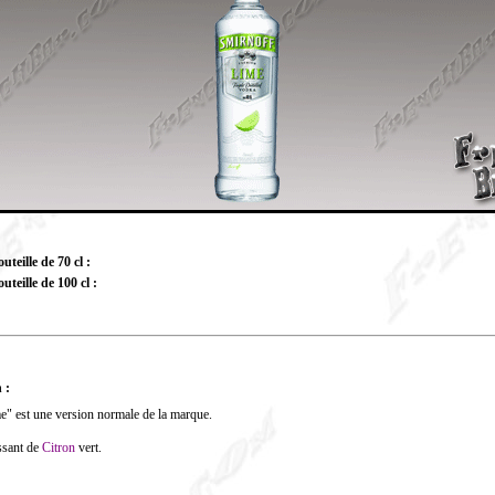
teille de 70 cl :
uteille de 100 cl :
 :
e" est une version normale de la marque.
issant
de
Citron
vert.