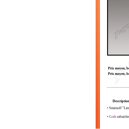
Prix moyen, bou
Prix moyen, bo
Description
• Smirnoff "Lim
•
Goût
rafraich