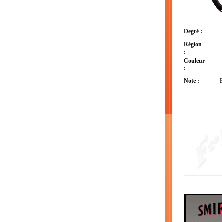
Degré :
Région
:
Couleur
:
Note :
E