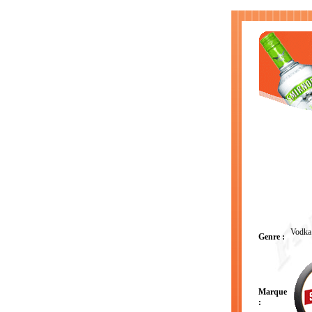
Vodka 
Genre :
Marque
: