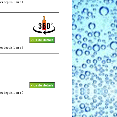
es depuis 1 an :
11
es depuis 1 an :
8
es depuis 1 an :
9