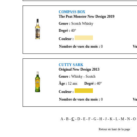
COMPASS BOX
The Peat Monster New Design 2019
Genre :
Scotch Whisky
Degré :
40°
Couleur :
Nombre de vues du mois :
0
Vu
CUTTY SARK
Original New Design 2013
Genre :
Whisky - Scotch
Âge :
12 ans
Degré :
40°
Couleur :
Nombre de vues du mois :
0
Vu
A
-
B
-
C
-
D
-
E
-
F
-
G
-
H
-
J
-
K
-
L
-
M
-
N
-
O
Retour en haut de la page