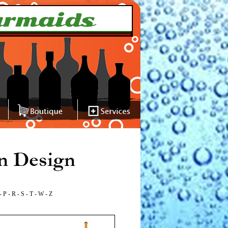
-
P
-
R
-
S
-
T
-
W
-
Z