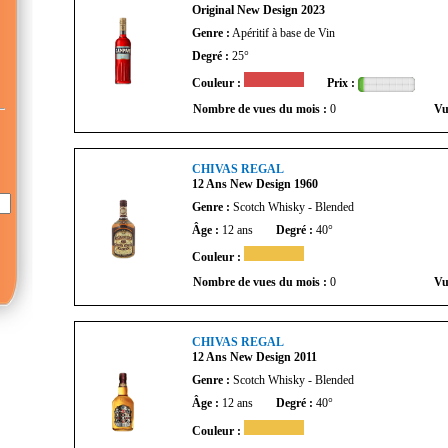
Original New Design 2023
Genre :
Apéritif à base de Vin
Degré :
25°
Couleur :
Prix :
Nombre de vues du mois :
0
Vu
CHIVAS REGAL
12 Ans New Design 1960
Genre :
Scotch Whisky - Blended
Âge :
12 ans
Degré :
40°
Couleur :
Nombre de vues du mois :
0
Vu
CHIVAS REGAL
12 Ans New Design 2011
Genre :
Scotch Whisky - Blended
Âge :
12 ans
Degré :
40°
Couleur :