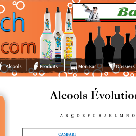
A
-
B
-
C
-
D
-
E
-
F
-
G
-
H
-
J
-
K
-
L
-
M
-
N
-
O
CAMPARI