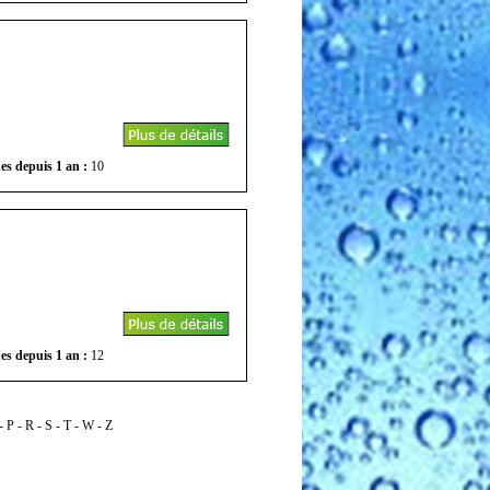
es depuis 1 an :
10
es depuis 1 an :
12
-
P
-
R
-
S
-
T
-
W
-
Z