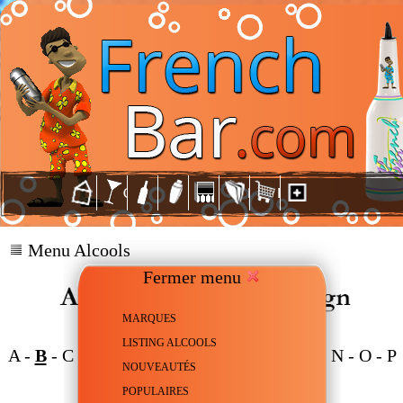
Menu Alcools
Fermer menu
MARQUES
LISTING ALCOOLS
A
-
B
-
C
-
D
-
E
-
F
-
G
-
H
-
J
-
K
-
L
-
M
-
N
-
O
-
P
NOUVEAUTÉS
-
R
-
S
-
T
-
W
-
Z
POPULAIRES