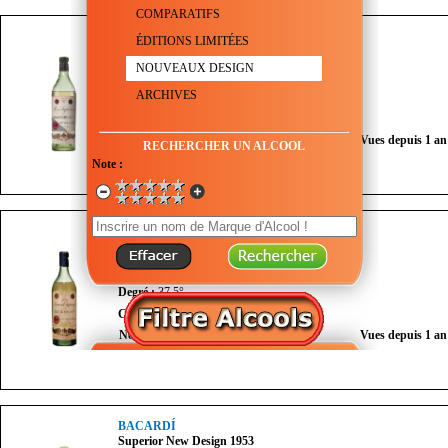
COMPARATIFS
BACARDÍ
ÉDITIONS LIMITÉES
Superior Design 1909
NOUVEAUX DESIGN
Genre :
Rhum - Industriel
ARCHIVES
Degré :
44.5°
Couleur :
Transparent
Nombre de vues du mois :
0
Vues depuis 1 an
RECHERCHER UN ALCOOL
Note :
BACARDÍ
Superior New Design 1938
Genre :
Rhum blanc - Industriel
Degré :
37.5°
Couleur :
Transparent
Nombre de vues du mois :
0
Vues depuis 1 an
BACARDÍ
Superior New Design 1953