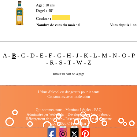
Âge :
10 ans
Degré :
40°
Couleur :
Nombre de vues du mois :
0
Vues depuis 1 an
A
-
B
-
C
-
D
-
E
-
F
-
G
-
H
-
J
-
K
-
L
-
M
-
N
-
O
-
P
-
R
-
S
-
T
-
W
-
Z
Retour en haut de la page
L'abus d'alcool est dangereux pour la santé
Consommez avec modération
Qui sommes-nous
-
Mentions Légales
-
FAQ
Administré par Webtender - Développement Web
Faboard
Hébergement de site Web
-
Réservation de nom de domaine
2001/2026 © FrenchBar