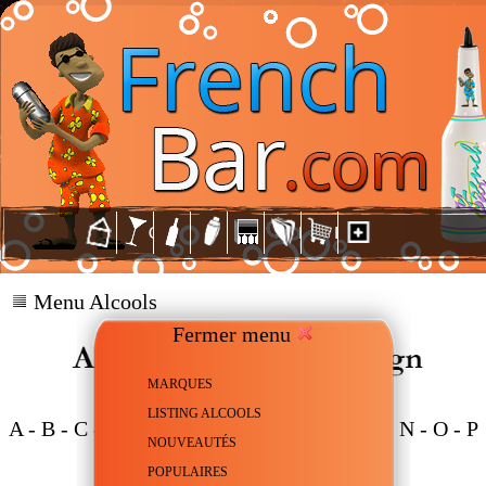
Menu Alcools
Fermer menu
MARQUES
LISTING ALCOOLS
A
-
B
-
C
-
D
-
E
-
F
-
G
-
H
-
J
-
K
-
L
-
M
-
N
-
O
-
P
NOUVEAUTÉS
-
R
-
S
-
T
-
W
-
Z
POPULAIRES