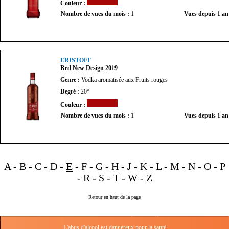
Couleur :
Nombre de vues du mois :
1
Vues depuis 1 an
ERISTOFF
Red New Design 2019
Genre :
Vodka aromatisée aux Fruits rouges
Degré :
20°
Couleur :
Nombre de vues du mois :
1
Vues depuis 1 an
A
-
B
-
C
-
D
-
E
-
F
-
G
-
H
-
J
-
K
-
L
-
M
-
N
-
O
-
P
-
R
-
S
-
T
-
W
-
Z
Retour en haut de la page
L'abus d'alcool est dangereux pour la santé