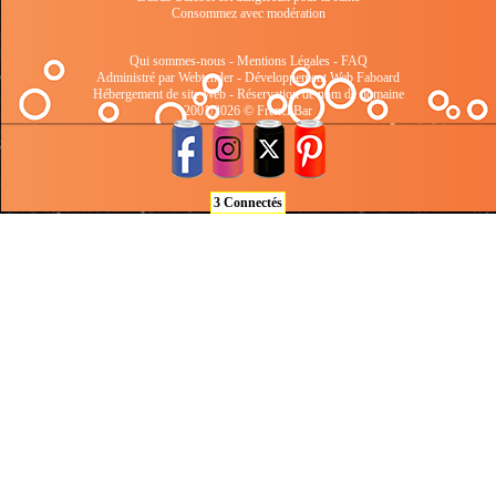
Consommez avec modération
Qui sommes-nous
-
Mentions Légales
-
FAQ
Administré par Webtender - Développement Web
Faboard
Hébergement de site Web
-
Réservation de nom de domaine
2001/2026 © FrenchBar
3 Connectés