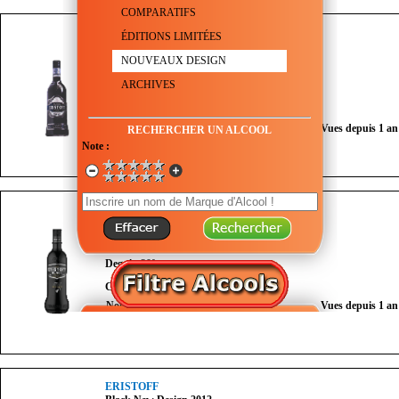
COMPARATIFS
ERISTOFF
ÉDITIONS LIMITÉES
Black Design 2005
NOUVEAUX DESIGN
Genre :
Vodka aromatisée aux Baies sauvages
ARCHIVES
Degré :
20°
Couleur :
Nombre de vues du mois :
1
Vues depuis 1 an
RECHERCHER UN ALCOOL
Note :
ERISTOFF
Black New Design 2008
Genre :
Vodka aromatisée aux Baies sauvages
Degré :
20°
Couleur :
Nombre de vues du mois :
1
Vues depuis 1 an
ERISTOFF