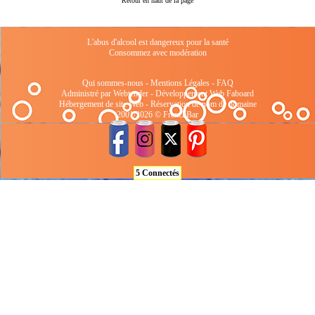
Retour en haut de la page
L'abus d'alcool est dangereux pour la santé
Consommez avec modération
Qui sommes-nous
-
Mentions Légales
-
FAQ
Administré par Webtender - Développement Web
Faboard
Hébergement de site Web
-
Réservation de nom de domaine
2001/2026 © FrenchBar
5 Connectés