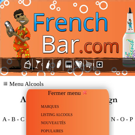
Menu Alcools
Fermer menu
MARQUES
LISTING ALCOOLS
A
-
B
-
C
-
D
-
E
-
F
-
G
-
H
-
J
-
K
-
L
-
M
-
N
-
O
-
P
NOUVEAUTÉS
-
R
-
S
-
T
-
W
-
Z
POPULAIRES