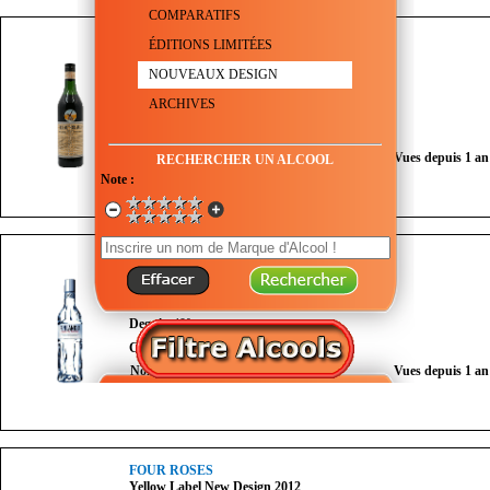
COMPARATIFS
FERNET-BRANCA
ÉDITIONS LIMITÉES
Original New Design 1980
NOUVEAUX DESIGN
Genre :
Liqueur
ARCHIVES
Degré :
42°
Couleur :
Nombre de vues du mois :
0
Vues depuis 1 an
RECHERCHER UN ALCOOL
Note :
FINLANDIA
Originale New Design 2011
Genre :
Vodka
Degré :
40°
Couleur :
Transparent
Nombre de vues du mois :
1
Vues depuis 1 an
FOUR ROSES
Yellow Label New Design 2012