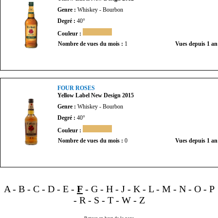
Genre :
Whiskey - Bourbon
Degré :
40°
Couleur :
Nombre de vues du mois :
1
Vues depuis 1 an
FOUR ROSES
Yellow Label New Design 2015
Genre :
Whiskey - Bourbon
Degré :
40°
Couleur :
Nombre de vues du mois :
0
Vues depuis 1 an
A
-
B
-
C
-
D
-
E
-
F
-
G
-
H
-
J
-
K
-
L
-
M
-
N
-
O
-
P
-
R
-
S
-
T
-
W
-
Z