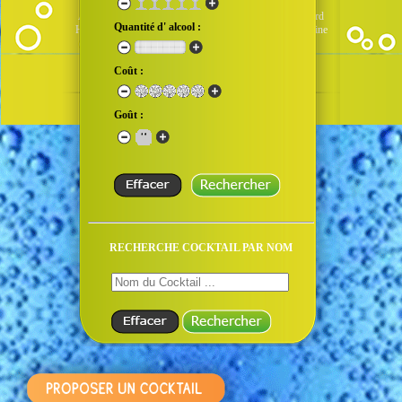
Qui sommes-nous
-
Mentions Légales
-
FAQ
Administré par Webtender - Développement Web
Faboard
Quantité d' alcool :
Hébergement de site Web
-
Réservation de nom de domaine
2001/2026 © FrenchBar
Coût :
Goût :
5 Connectés
RECHERCHE COCKTAIL PAR NOM