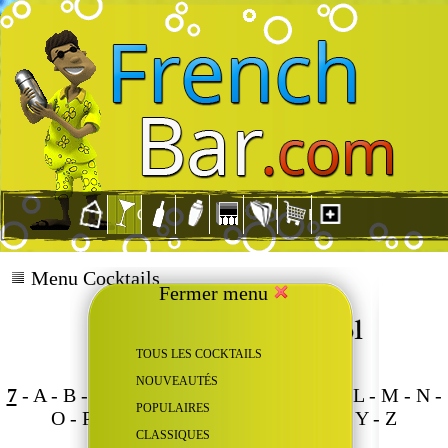
Menu Cocktails
Fermer menu
TOUS LES COCKTAILS
NOUVEAUTÉS
7
-
A
-
B
-
C
-
D
-
E
-
F
-
G
-
H
-
I
-
J
-
K
-
L
-
M
-
N
-
POPULAIRES
O
-
P
-
Q
-
R
-
S
-
T
-
U
-
V
-
W
-
X
-
Y
-
Z
CLASSIQUES