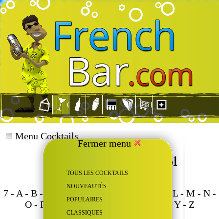
Menu Cocktails
Fermer menu
TOUS LES COCKTAILS
NOUVEAUTÉS
7
-
A
-
B
-
C
-
D
-
E
-
F
-
G
-
H
-
I
-
J
-
K
-
L
-
M
-
N
-
POPULAIRES
O
-
P
-
Q
-
R
-
S
-
T
-
U
-
V
-
W
-
X
-
Y
-
Z
CLASSIQUES