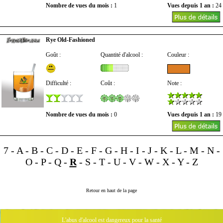
Nombre de vues du mois :
1
Vues depuis 1 an :
24
Rye Old-Fashioned
Goût :
Quantité d'alcool :
Couleur :
Difficulté :
Coût :
Note :
Nombre de vues du mois :
0
Vues depuis 1 an :
19
7
-
A
-
B
-
C
-
D
-
E
-
F
-
G
-
H
-
I
-
J
-
K
-
L
-
M
-
N
-
O
-
P
-
Q
-
R
-
S
-
T
-
U
-
V
-
W
-
X
-
Y
-
Z
Retour en haut de la page
L'abus d'alcool est dangereux pour la santé