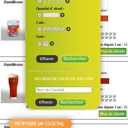
Red Caïpiroska
Quantité d' alcool :
Goût :
Quantité d'alcool :
Couleur :
Coût :
Difficulté :
Coût :
Note :
Goût :
Nombre de vues du mois :
1
Vues depuis 1 an :
24
Red Eye
Goût :
Quantité d'alcool :
Couleur :
RECHERCHE COCKTAIL PAR NOM
Difficulté :
Coût :
Note :
Nombre de vues du mois :
0
Vues depuis 1 an :
20
Red Hot Kamikaze