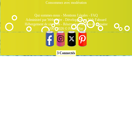
Consommez avec modération
Qui sommes-nous
-
Mentions Légales
-
FAQ
Administré par Webtender - Développement Web
Faboard
Hébergement de site Web
-
Réservation de nom de domaine
2001/2026 © FrenchBar
3 Connectés