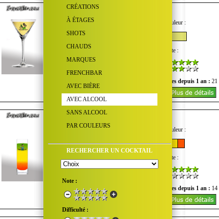
CRÉATIONS
Ramcooler
À ÉTAGES
Goût :
Quantité d'alcool :
Couleur :
SHOTS
CHAUDS
Difficulté :
Coût :
Note :
MARQUES
FRENCHBAR
Nombre de vues du mois :
1
Vues depuis 1 an :
21
AVEC BIÈRE
AVEC ALCOOL
SANS ALCOOL
Rasta
PAR COULEURS
Goût :
Quantité d'alcool :
Couleur :
RECHERCHER UN COCKTAIL
Difficulté :
Coût :
Note :
Note :
Nombre de vues du mois :
0
Vues depuis 1 an :
14
Difficulté :