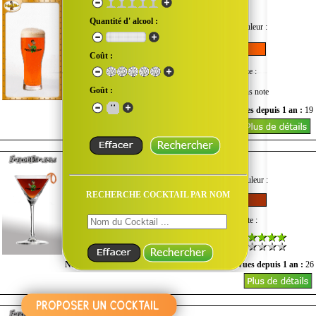
Halloween Lantern
Copyright FrenchBar ©
Quantité d' alcool :
Goût :
Quantité d'alcool :
Couleur :
Coût :
Difficulté :
Coût :
Note :
Goût :
Sans note
Nombre de vues du mois :
0
Vues depuis 1 an :
19
Hanky-Panky
Goût :
Quantité d'alcool :
Couleur :
RECHERCHE COCKTAIL PAR NOM
Difficulté :
Coût :
Note :
Nombre de vues du mois :
0
Vues depuis 1 an :
26
Harvey Wallbanger