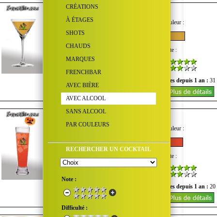
CRÉATIONS
Hairy Navel
À ÉTAGES
Goût :
Quantité d'alcool :
Couleur :
SHOTS
CHAUDS
Difficulté :
Coût :
Note :
MARQUES
FRENCHBAR
Nombre de vues du mois :
0
Vues depuis 1 an :
31
AVEC BIÈRE
AVEC ALCOOL
SANS ALCOOL
Halloween
PAR COULEURS
Goût :
Quantité d'alcool :
Couleur :
RECHERCHER UN COCKTAIL
Difficulté :
Coût :
Note :
Note :
Nombre de vues du mois :
0
Vues depuis 1 an :
20
Difficulté :