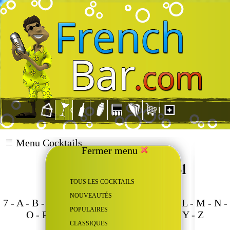
Menu Cocktails
Fermer menu
TOUS LES COCKTAILS
NOUVEAUTÉS
7
-
A
-
B
-
C
-
D
-
E
-
F
-
G
-
H
-
I
-
J
-
K
-
L
-
M
-
N
-
POPULAIRES
O
-
P
-
Q
-
R
-
S
-
T
-
U
-
V
-
W
-
X
-
Y
-
Z
CLASSIQUES