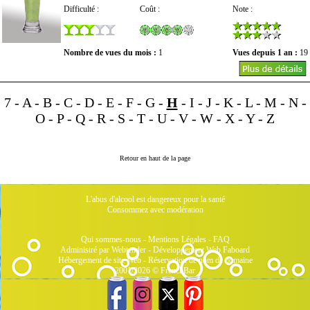
Difficulté :
Coût :
Note :
Nombre de vues du mois :
1
Vues depuis 1 an :
19
7
-
A
-
B
-
C
-
D
-
E
-
F
-
G
-
H
-
I
-
J
-
K
-
L
-
M
-
N
-
O
-
P
-
Q
-
R
-
S
-
T
-
U
-
V
-
W
-
X
-
Y
-
Z
Retour en haut de la page
L'abus d'alcool est dangereux pour la santé
Consommez avec modération
Qui sommes-nous
-
Mentions Légales
-
FAQ
Administré par Webtender - Développement Web
Faboard
Hébergement de site Web
-
Réservation de nom de domaine
2001/2026 © FrenchBar