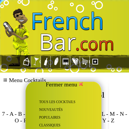
Menu Cocktails
Fermer menu
TOUS LES COCKTAILS
NOUVEAUTÉS
7
-
A
-
B
-
C
-
D
-
E
-
F
-
G
-
H
-
I
-
J
-
K
-
L
-
M
-
N
-
POPULAIRES
O
-
P
-
Q
-
R
-
S
-
T
-
U
-
V
-
W
-
X
-
Y
-
Z
CLASSIQUES