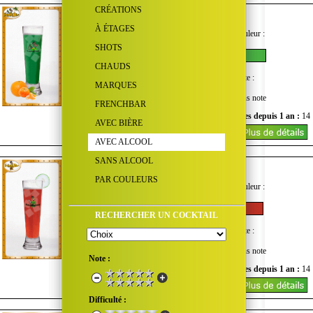
CRÉATIONS
X-Files
Copyright FrenchBar ©
À ÉTAGES
Goût :
Quantité d'alcool :
Couleur :
SHOTS
CHAUDS
Difficulté :
Coût :
Note :
MARQUES
Sans note
FRENCHBAR
Nombre de vues du mois :
0
Vues depuis 1 an :
14
AVEC BIÈRE
AVEC ALCOOL
SANS ALCOOL
Xame
Copyright FrenchBar ©
PAR COULEURS
Goût :
Quantité d'alcool :
Couleur :
RECHERCHER UN COCKTAIL
Difficulté :
Coût :
Note :
Sans note
Note :
Nombre de vues du mois :
0
Vues depuis 1 an :
14
Difficulté :