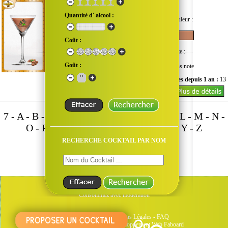
Xanthoriste
Copyright FrenchBar ©
Quantité d' alcool :
Goût :
Quantité d'alcool :
Couleur :
Coût :
Difficulté :
Coût :
Note :
Goût :
Sans note
Nombre de vues du mois :
0
Vues depuis 1 an :
13
7
-
A
-
B
-
C
-
D
-
E
-
F
-
G
-
H
-
I
-
J
-
K
-
L
-
M
-
N
-
O
-
P
-
Q
-
R
-
S
-
T
-
U
-
V
-
W
-
X
-
Y
-
Z
RECHERCHE COCKTAIL PAR NOM
Retour en haut de la page
L'abus d'alcool est dangereux pour la santé
Consommez avec modération
Qui sommes-nous
-
Mentions Légales
-
FAQ
Administré par Webtender - Développement Web
Faboard