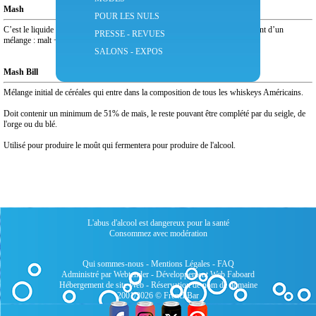
Mash
POUR LES NULS
C’est le liquide que l’on va distiller : une sorte de "bière" entre 7° à 8° résultant d’un
PRESSE - REVUES
mélange : malt + eau + levure.
SALONS - EXPOS
Mash Bill
Mélange initial de céréales qui entre dans la composition de tous les whiskeys Américains.
Doit contenir un minimum de 51% de maïs, le reste pouvant être complété par du seigle, de
l'orge ou du blé.
Utilisé pour produire le moût qui fermentera pour produire de l'alcool.
L'abus d'alcool est dangereux pour la santé
Consommez avec modération
Qui sommes-nous
-
Mentions Légales
-
FAQ
Administré par Webtender - Développement Web
Faboard
Hébergement de site Web
-
Réservation de nom de domaine
2001/2026 © FrenchBar