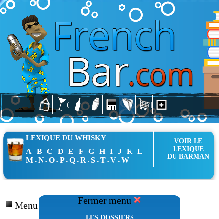
LEXIQUE DU WHISKY
VOIR LE
LEXIQUE
A
B
C
D
E
F
G
H
I
J
K
L
-
-
-
-
-
-
-
-
-
-
-
-
DU BARMAN
M
N
O
P
Q
R
S
T
V
W
-
-
-
-
-
-
-
-
-
Fermer menu
Menu Dossiers
LES DOSSIERS