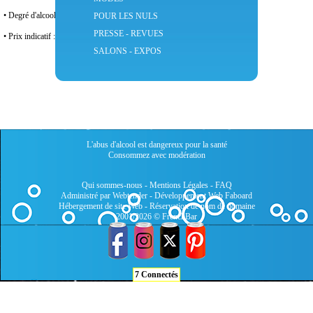
• Degré d'alcool : 14,9°
POUR LES NULS
PRESSE - REVUES
• Prix indicatif : 12€
SALONS - EXPOS
L'abus d'alcool est dangereux pour la santé
Consommez avec modération
Qui sommes-nous
-
Mentions Légales
-
FAQ
Administré par Webtender - Développement Web
Faboard
Hébergement de site Web
-
Réservation de nom de domaine
2001/2026 © FrenchBar
7 Connectés