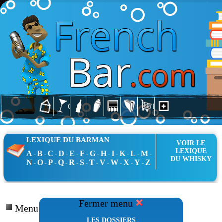
LEXIQUE DU BARMAN
VOIR LE
LEXIQUE
A
B
C
D
E
F
G
H
I
K
L
M
-
-
-
-
-
-
-
-
-
-
-
-
DU WHISKY
N
O
P
Q
R
S
T
V
W
X
Y
Z
-
-
-
-
-
-
-
-
-
-
-
Fermer menu
Menu Dossiers
LES DOSSIERS