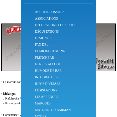
Poliakov Prémix
ACCUEIL DOSSIERS
ASSOCIATIONS
DÉCORATIONS COCKTAILS
DÉGUSTATIONS
DESIGNERS
FAN DE ...
FLAIR BARTENDING
FRENCHBAR
GENRES ALCOOLS
HUMOUR DE BAR
INFOGRAPHIES
• La marque commercialise depuis avril 2014 des mélanges prêts-à-boire.
INFOS DIVERSES
LÉGISLATIONS
•
Mélanges :
LES ARRANGÉS
→
Kaïpiroska
→
Kosmopolitan
MARQUES
MATÉRIEL DU BARMAN
• Contenance : 70cl
MODES