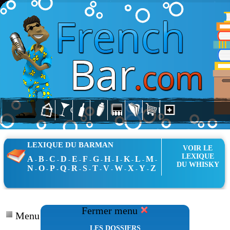
LEXIQUE DU BARMAN
VOIR LE
LEXIQUE
A
B
C
D
E
F
G
H
I
K
L
M
-
-
-
-
-
-
-
-
-
-
-
-
DU WHISKY
N
O
P
Q
R
S
T
V
W
X
Y
Z
-
-
-
-
-
-
-
-
-
-
-
Fermer menu
Menu Dossiers
LES DOSSIERS