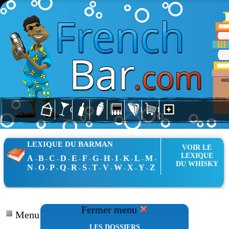
LEXIQUE DU BARMAN
VOIR LE
LEXIQUE
A
B
C
D
E
F
G
H
I
K
L
M
-
-
-
-
-
-
-
-
-
-
-
-
DU WHISKY
N
O
P
Q
R
S
T
V
W
X
Y
Z
-
-
-
-
-
-
-
-
-
-
-
Fermer menu
Menu Dossiers
LES DOSSIERS