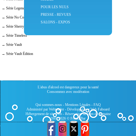
POUR LES NULS
→ Série Legend Blind Fiddler
PRESSE - REVUES
→ Série No Corners to Hide
SALONS - EXPOS
→ Série Sherry Oak Cask
→ Série Timeless
→ Série Vault
→ Série Vault Édition
L'abus d'alcool est dangereux pour la santé
Consommez avec modération
Qui sommes-nous
-
Mentions Légales
-
FAQ
Administré par Webtender - Développement Web
Faboard
Hébergement de site Web
-
Réservation de nom de domaine
2001/2026 © FrenchBar