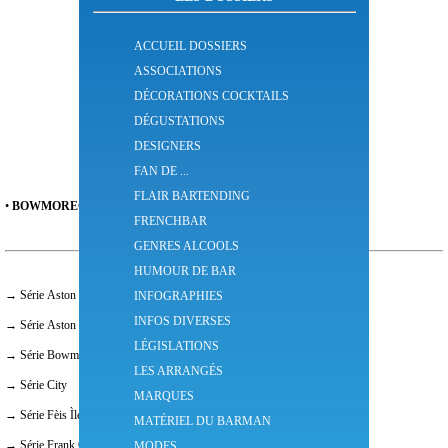
ACCUEIL DOSSIERS
ASSOCIATIONS
DÉCORATIONS COCKTAILS
DÉGUSTATIONS
DESIGNERS
FAN DE ...
FLAIR BARTENDING
•
BOWMORE
®
est une marque de whisky Écossais.
FRENCHBAR
GENRES ALCOOLS
HUMOUR DE BAR
→ Série Aston Martin
INFOGRAPHIES
INFOS DIVERSES
→ Série Aston Martin Arc
LÉGISLATIONS
→ Série Bowmore Appellations
LES ARRANGÉS
→ Série City
MARQUES
→ Série Fèis Ìle
MATÉRIEL DU BARMAN
→ Série Frank Quitely
MODES