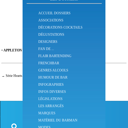
ACCUEIL DOSSIERS
ASSOCIATIONS
DÉCORATIONS COCKTAILS
DÉGUSTATIONS
DESIGNERS
FAN DE ...
•
APPLETON ESTATE
®
est une marque de rhum Jamaïcain.
FLAIR BARTENDING
FRENCHBAR
GENRES ALCOOLS
→ Série Hearts
HUMOUR DE BAR
INFOGRAPHIES
INFOS DIVERSES
LÉGISLATIONS
LES ARRANGÉS
L'abus d'alcool est dangereux pour la santé
Consommez avec modération
MARQUES
MATÉRIEL DU BARMAN
Qui sommes-nous
-
Mentions Légales
-
FAQ
MODES