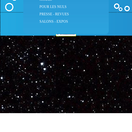
Administré par Webtender - Développement Web
Faboard
Hébergement de site Web
-
Réservation de nom de domaine
POUR LES NULS
2001/2026 © FrenchBar
PRESSE - REVUES
SALONS - EXPOS
3 Connectés