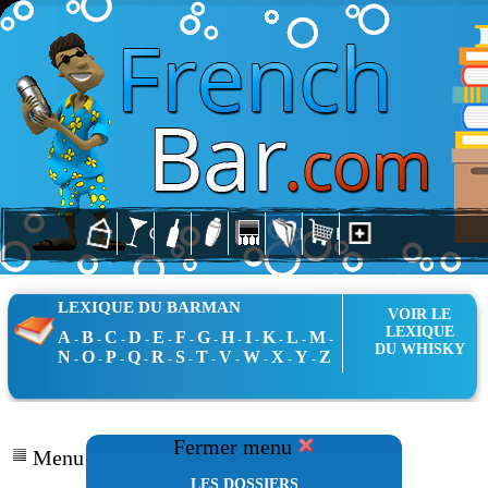
LEXIQUE DU BARMAN
VOIR LE
LEXIQUE
A
B
C
D
E
F
G
H
I
K
L
M
-
-
-
-
-
-
-
-
-
-
-
-
DU WHISKY
N
O
P
Q
R
S
T
V
W
X
Y
Z
-
-
-
-
-
-
-
-
-
-
-
Fermer menu
Menu Dossiers
LES DOSSIERS